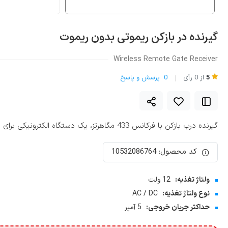
گیرنده در بازکن ریموتی بدون ریموت
Wireless Remote Gate Receiver
5
از
0
رأی
0
پرسش و پاسخ
گیرنده درب بازکن با فرکانس 433 مگاهرتز، یک دستگاه الکترونیکی برای ریموت دار کردن درب منازل یا ساختمان های مسکونی, اداری, تجاری و صنعتی است.
کد محصول: 10532086764
ولتاژ تغذیه:
12 ولت
نوع ولتاژ تغذیه:
AC / DC
حداکثر جریان خروجی:
5 آمپر