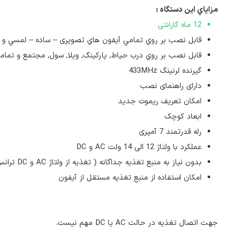
مزاياي اين دستگاه :
12 ماه گارانتی
قابل نصب بر روي تمامي آيفون هاي تصويری – ساده – لمسي و 
قابل نصب بر روي درب حیاط, پارکینگ, ویلا, سول, مجتمع و تمامی 
گیرنده لرنینگ 433MHz
دارای راهنمای نصب
امکان تعریف ریموت جدید
ابعاد کوچک
رله قدرتمند 7 آمپری
عملکرد با ولتاژ 12 الی 14 ولت AC و DC
بدون نیاز به منبع تغذیه جداگانه ( تغذیه از ولتاژ AC و DC ترانس آیفون )
امکان استفاده از منبع تغذیه مستقل از آیفون
جهت اتصال تغذیه در حالت AC یا DC مهم نیست.