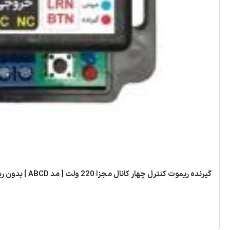
گیرنده ریموت کنترل چهار کانال مجزا 220 ولت [ مد ABCD ] بدون ریموت