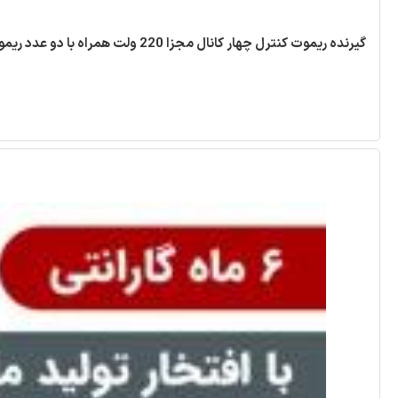
گیرنده ریموت کنترل چهار کانال مجزا 220 ولت همراه با دو عدد ریموت [ مد ABCD ]