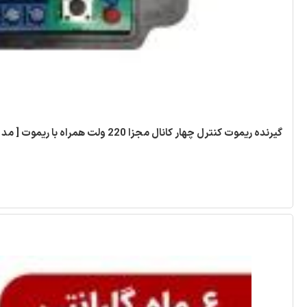
گیرنده ریموت کنترل چهار کانال مجزا 220 ولت همراه با ریموت [ مد ABCD ]