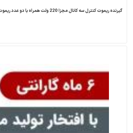
گیرنده ریموت کنترل سه کانال مجزا 220 ولت همراه با دو عدد ریموت [ مد ABC ]