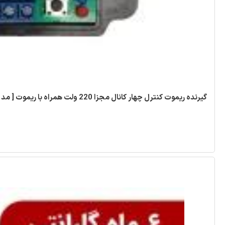
گیرنده ریموت کنترل چهار کانال مجزا 220 ولت همراه با ریموت [ مد ABCD ]