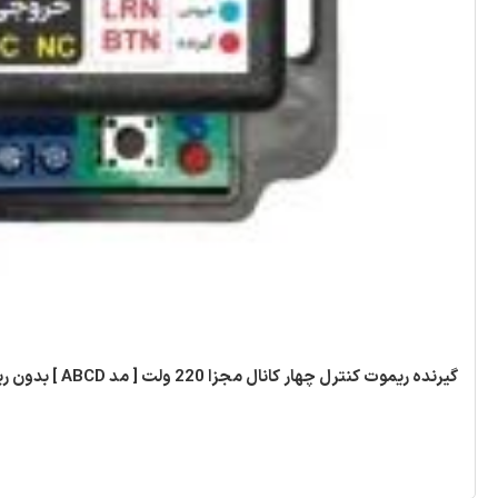
گیرنده ریموت کنترل چهار کانال مجزا 220 ولت [ مد ABCD ] بدون ریموت