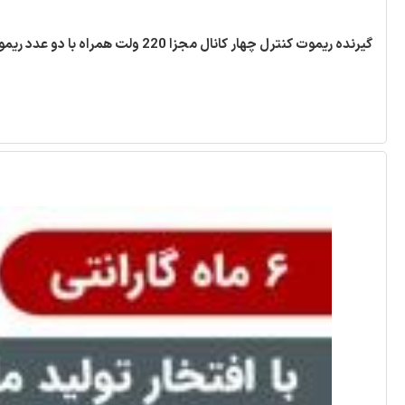
گیرنده ریموت کنترل چهار کانال مجزا 220 ولت همراه با دو عدد ریموت [ مد ABCD ]