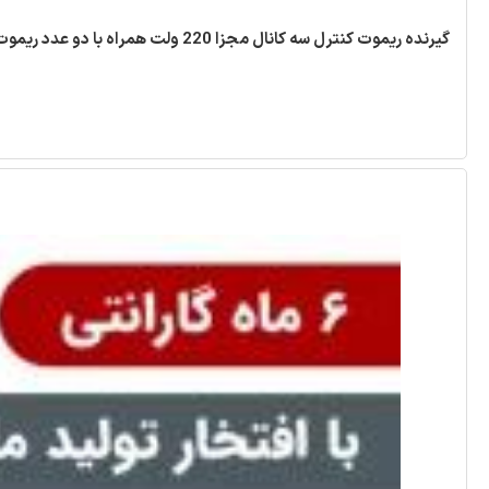
گیرنده ریموت کنترل سه کانال مجزا 220 ولت همراه با دو عدد ریموت [ مد ABC ]