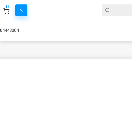
0
04443004