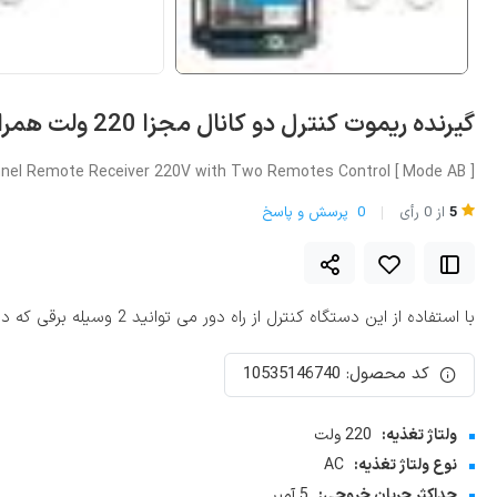
گیرنده ریموت کنترل دو کانال مجزا 220 ولت همراه با دو عدد ریموت [ مد AB ]
nel Remote Receiver 220V with Two Remotes Control [ Mode AB ]
5
از
0
رأی
0
پرسش و پاسخ
با استفاده از این دستگاه کنترل از راه دور می توانید 2 وسیله برقی که در چند محل کاملا متفاوت قرار دارند را, از راه دور به صورت بی سیم از طریق ریموت, کنترل و مدیریت نمائید.
کد محصول: 10535146740
ولتاژ تغذیه:
220 ولت
نوع ولتاژ تغذیه:
AC
حداکثر جریان خروجی:
5 آمپر